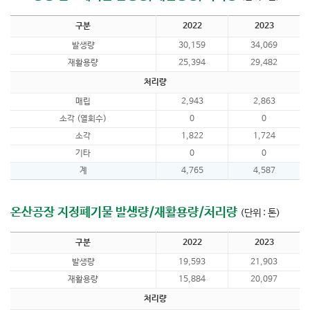
구분
2022
2023
발생량
30,159
34,069
재활용량
25,394
29,482
처리량
매립
2,943
2,863
소각 (열회수)
0
0
소각
1,822
1,724
기타
0
0
계
4,765
4,587
온산공장 지정폐기물 발생량/재활용량/처리량
(단위 : 톤)
구분
2022
2023
발생량
19,593
21,903
재활용량
15,884
20,097
처리량