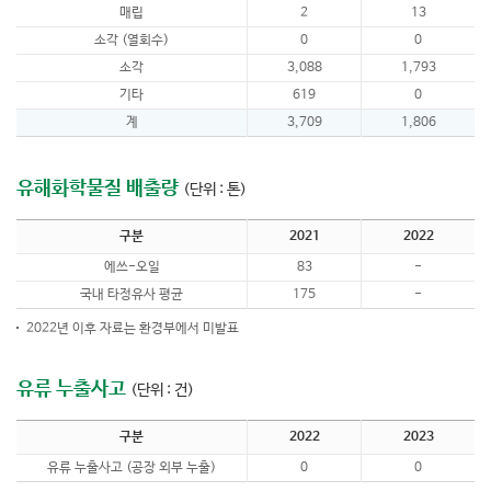
매립
2
13
소각 (열회수)
0
0
소각
3,088
1,793
기타
619
0
계
3,709
1,806
유해화학물질 배출량
(단위 : 톤)
구분
2021
2022
에쓰-오일
83
-
국내 타정유사 평균
175
-
2022년 이후 자료는 환경부에서 미발표
유류 누출사고
(단위 : 건)
구분
2022
2023
유류 누출사고 (공장 외부 누출)
0
0