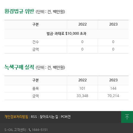
환경법규 위반
(단위 : 건, 백만원)
구분
2022
2023
벌금·과태료 $10,000 초과
건수
0
0
금액
0
0
녹색구매 실적
(단위 : 건, 백만원)
구분
2022
2023
품목
101
144
금액
33,348
70,214
개인정보처리방침
|
RSS
|
찾아오시는 길
|
PC버전
S-OIL 고객센터
I
1644-5151