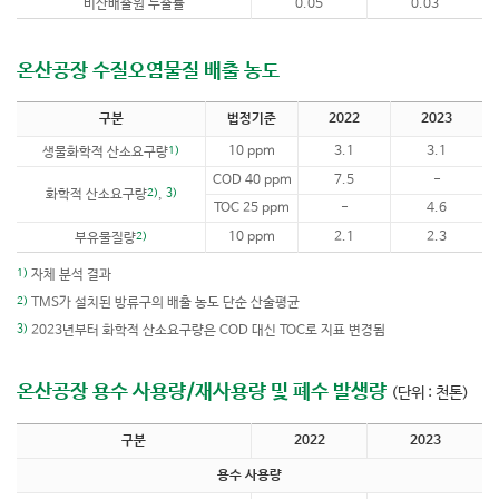
비산배출원 누출률
0.05
0.03
온산공장 수질오염물질 배출 농도
구분
법정기준
2022
2023
1)
10 ppm
3.1
3.1
생물화학적 산소요구량
COD 40 ppm
7.5
-
2)
3)
화학적 산소요구량
,
TOC 25 ppm
-
4.6
2)
10 ppm
2.1
2.3
부유물질량
1)
자체 분석 결과
2)
TMS가 설치된 방류구의 배출 농도 단순 산술평균
3)
2023년부터 화학적 산소요구량은 COD 대신 TOC로 지표 변경됨
온산공장 용수 사용량/재사용량 및 폐수 발생량
(단위 : 천톤)
구분
2022
2023
용수 사용량