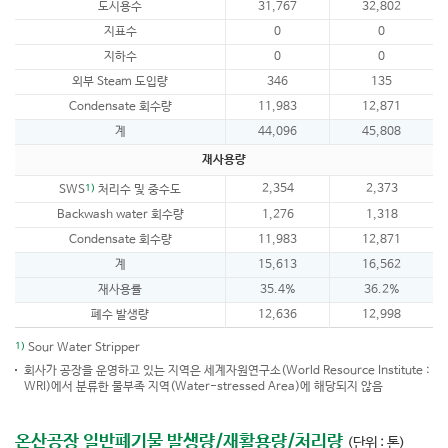
도시용수
31,767
32,802
지표수
0
0
지하수
0
0
외부 Steam 도입량
346
135
Condensate 회수량
11,983
12,871
계
44,096
45,808
재사용량
1)
2,354
2,373
SWS
처리수 및 중수도
Backwash water 회수량
1,276
1,318
Condensate 회수량
11,983
12,871
계
15,613
16,562
재사용률
35.4%
36.2%
폐수 발생량
12,636
12,998
1)
Sour Water Stripper
회사가 공장을 운영하고 있는 지역은 세계자원연구소(World Resource Institute :
WRI)에서 분류한 물부족 지역(Water-stressed Area)에 해당되지 않음
온산공장 일반폐기물 발생량/재활용량/처리량
(단위 : 톤)