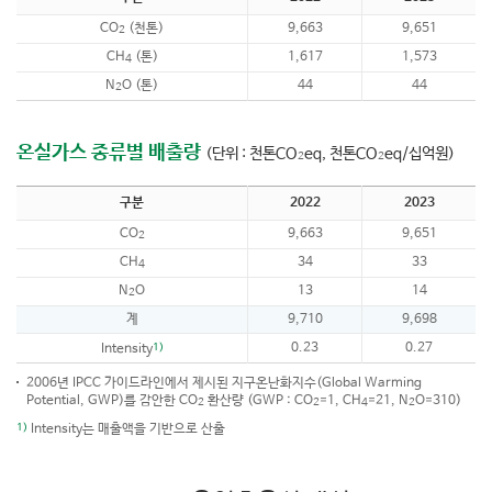
CO
(천톤)
9,663
9,651
2
CH
(톤)
1,617
1,573
4
N
O (톤)
44
44
2
온실가스 종류별 배출량
(단위 : 천톤CO
eq, 천톤CO
eq/십억원)
2
2
구분
2022
2023
CO
9,663
9,651
2
CH
34
33
4
N
O
13
14
2
계
9,710
9,698
1)
0.23
0.27
Intensity
2006년 IPCC 가이드라인에서 제시된 지구온난화지수(Global Warming
Potential, GWP)를 감안한 CO
환산량 (GWP : CO
=1, CH
=21, N
O=310)
2
2
4
2
1)
Intensity는 매출액을 기반으로 산출