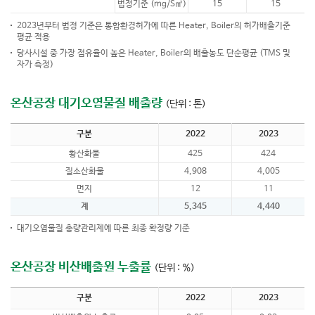
법정기준 (mg/S㎥)
15
15
2023년부터 법정 기준은 통합환경허가에 따른 Heater, Boiler의 허가배출기준
평균 적용
당사시설 중 가장 점유율이 높은 Heater, Boiler의 배출농도 단순평균 (TMS 및
자가 측정)
온산공장 대기오염물질 배출량
(단위 : 톤)
구분
2022
2023
황산화물
425
424
질소산화물
4,908
4,005
먼지
12
11
계
5,345
4,440
대기오염물질 총량관리제에 따른 최종 확정량 기준
온산공장 비산배출원 누출률
(단위 : %)
구분
2022
2023