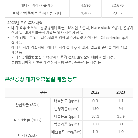
에너지 저감·기술지원
4,586
22,679
토양·유해화학물질·폐기물·기타
4,406
2,657
2023년 주요 투자 내역
대기·악취·HAPs
총량규제에 따른 TMS 신규 설치, Flare stack 유량계, 열량계
설치 등, 대기오염물질 저감을 위한 시설 개선 등
수질·해양
고농도 폐수처리를 위한 폐수처리장 시설 개선, Oil detector 추가
설치 등
에너지 저감·기술지원
에너지 저감 설비 추가 설치, 열효율 증대를 위한 시설
개선 등
기타
유해화학물질 누액감지기 추가 설치, 토양오염 예방 시설 개선,
통합환경허가 사후관리 전산시스템 구축, 소음/진동 개선 등
온산공장 대기오염물질 배출 농도
구분
2022
2023
배출농도 (ppm)
0.3
1.1
황산화물 (SOx)
법정기준(ppm)
120
94
배출농도 (ppm)
37.3
35.9
질소산화물 (NOx)
법정기준 (ppm)
130
80
배출농도 (mg/S㎥)
1.9
1.0
먼지 (Dust)