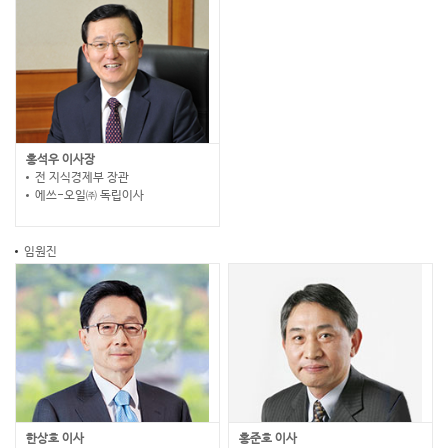
홍석우 이사장
전 지식경제부 장관
에쓰-오일㈜ 독립이사
임원진
한상호 이사
홍준호 이사