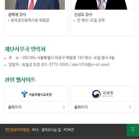
권혁재 감사
신성도 감사
한국공인회계사회 위원장
전 에쓰-오일 상무
재단사무국 연락처
주 소
(04196) 서울특별시 마포구 백범로 192 에쓰-오일 본사 9층
담당자
최칠성 차장 (02-3772-5505 / star1016@s-oil.com)
관련 웹사이트
홈페이지
홈페이지
개인정보처리방침
|
RSS
|
찾아오시는 길
|
PC버전