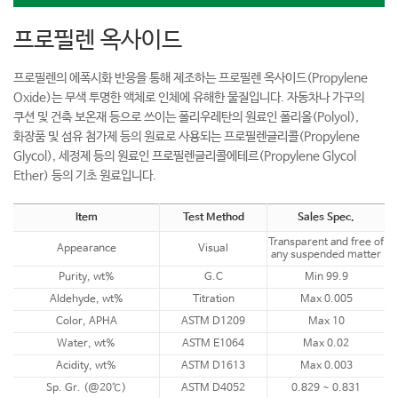
프로필렌 옥사이드
프로필렌의 에폭시화 반응을 통해 제조하는 프로필렌 옥사이드(Propylene
Oxide)는 무색 투명한 액체로 인체에 유해한 물질입니다. 자동차나 가구의
쿠션 및 건축 보온재 등으로 쓰이는 폴리우레탄의 원료인 폴리올(Polyol),
화장품 및 섬유 첨가제 등의 원료로 사용되는 프로필렌글리콜(Propylene
Glycol), 세정제 등의 원료인 프로필렌글리콜에테르(Propylene Glycol
Ether) 등의 기초 원료입니다.
Item
Test Method
Sales Spec.
Transparent and free of
Appearance
Visual
any suspended matter
Purity, wt%
G.C
Min 99.9
Aldehyde, wt%
Titration
Max 0.005
Color, APHA
ASTM D1209
Max 10
Water, wt%
ASTM E1064
Max 0.02
Acidity, wt%
ASTM D1613
Max 0.003
Sp. Gr. (@20℃)
ASTM D4052
0.829 ~ 0.831