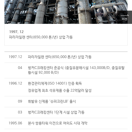
1997. 12
파라자일렌 센터(650,000 톤/년) 상업 가동
1997.12
파라자일렌 센터(650,000 톤/년) 상업 가동
04
벙커C크래킹센터 준공식 (중질유분해시설 143,000B/D, 중질유탈
황시설 92,000 B/D)
1996.12
환경관리체제(ISO 14001) 인증 획득
정유업계 최초 석유제품 수출 22억달러 달성
09
휘발유 신제품 ‘슈퍼크린LB’ 출시
03
벙커C크래킹센터 1단계 시설 상업 가동
1995.06
본사 쌍용타워 이전으로 여의도 시대 개막