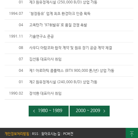
01
제3 원유정제시설 (250,000 B/D) 상업 가동
1994.07
‘청정등유’ 업계 최초 환경마크 인증 획득
04
고옥탄가 ‘97휘발유’로 품질 경쟁 촉발
1991.11
기술연구소 준공
08
사우디 아람코와 합작 계약 및 원유 장기 공급 계약 체결
07
김선동 대표이사 취임
04
제1 아로마틱 콤플렉스 (BTX 900,000 톤/년) 상업 가동
01
제2 원유정제시설 (240,000 B/D) 상업 가동
1990.02
장석환 대표이사 취임
1980 ~ 1989
2000 ~ 2009
개인정보처리방침
|
RSS
|
찾아오시는 길
|
PC버전