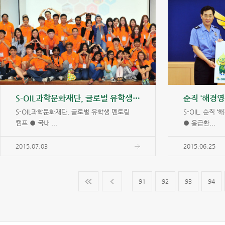
S-OIL과학문화재단, 글로벌 유학생 멘토링 캠프
순직 ‘해경영
S-OIL과학문화재단, 글로벌 유학생 멘토링
S-OIL, 순직
캠프 ● 국내 ...
● 응급환...
2015.07.03
2015.06.25
91
92
93
94