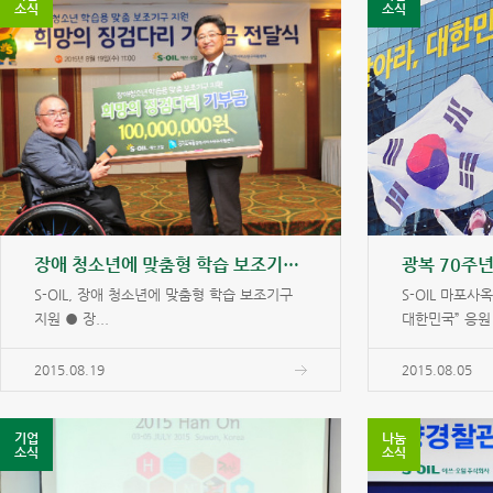
소식
소식
장애 청소년에 맞춤형 학습 보조기구 지원
광복 70주
S-OIL, 장애 청소년에 맞춤형 학습 보조기구
S-OIL 마포사
지원 ● 장...
대한민국” 응원 
2015.08.19
2015.08.05
기업
나눔
소식
소식