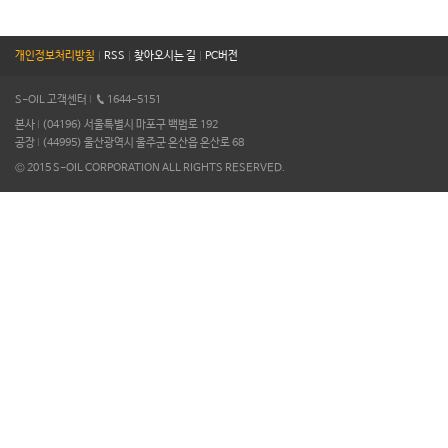
개인정보처리방침
|
RSS
|
찾아오시는 길
|
PC버전
S-OIL 고객센터
I
1644-5151
본사
I
(04196) 서울특별시 마포구 백범로 192
공장
I
(44995) 울산광역시 울주군 온산읍 온산로 68
© 2015 S-OIL CORPORATION ALL RIGHTS RESERVED.