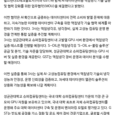
벌스탠다드테크놀로지(이하 GST)와 함께 AI 데이터센터용 액침냉각 기술 실증
및 협력 강화를 위한 업무협약(MOU)을 체결했다고 밝혔다.
이번 협약은 AI 확산으로 급증하는 데이터센터의 전력 소비와 발열 문제에 대응
하고, 지속가능한 미래형 데이터센터 구축을 위한 액침냉각 기술 협력 체계를 마
련하기 위한 것이다. 3사는 액침냉각유, 냉각장비, 실제 고성능 컴퓨팅 운영 환
경을 연계한 통합 실증을 추진할 계획이다.
3사는 성균관대학교 슈퍼컴퓨팅센터 내 고발열 GPU 서버 환경에서 액침냉각
실증 테스트를 진행할 예정이다. S-OIL은 액침냉각유 ‘S-OIL e-쿨링 솔루션’
공급 및 분석, 기술 자문을 담당하며, 성균관대학교 슈퍼컴퓨팅센터는 GPU 서
버 및 실증 환경을 제공한다. GST는 액침냉각 장비 운영과 데이터 분석을 수행
할 예정이다.
이번 실증을 통해 3사는 실제 AI·고성능컴퓨팅 환경에서 액침냉각 기술의 냉각
성능과 안정성, 운영 신뢰성을 검증하고, 차세대 데이터센터 열관리 솔루션의
상용화 가능성을 확보해 나갈 계획이다.
성균관대학교 슈퍼컴퓨팅센터는 국내 대학 슈퍼컴퓨팅센터 가운데 가장 큰 규
모의 GPU 자원을 보유하고 있으며, 국내 대학 최초로 자체 슈퍼컴퓨팅센터를
운영해 주요 대학 데이터센터 구축 및 운영의 벤치마킹 모델로 평가받고 있다. G
ST는 반도체 공정용 가스 정화 및 온도 제어 장비 전문기업으로, 글로벌 시장에