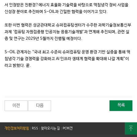
서 인정받은 친환경?에너지 효율화 기술력을 바탕으로 액침냉각 장비 사업을
신성장 분야로 추진하며 S-OIL과 긴밀한 협력을 이어가고 있다.
또한 이번 협력은 성균관대학교 슈퍼컴퓨팅센터가 수주한 과학기술정보통신부
과제 ‘컴퓨팅 자원집중형 인공지능 응용기술개발’과 연계해 추진되며, 관련 실
증 및 연구는 2029년 5월까지 진행될 예정이다.
S-OIL 관계자는 “국내 최고 수준의 슈퍼컴퓨팅 운영 환경 기반 실증을 통해 액
침냉각 기술 경쟁력을 강화하고 AI 인프라 생태계 협력을 확대해 나갈 계획”이
라고 밝혔다. 끝.
목록
이전
다음
개인정보처리방침
|
RSS
|
찾아오시는 길
|
PC버전