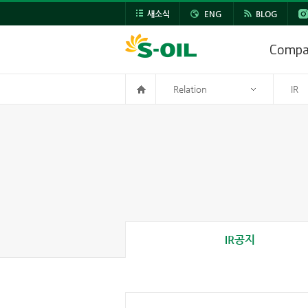
새소식
ENG
BLOG
Comp
Relation
IR
IR공지