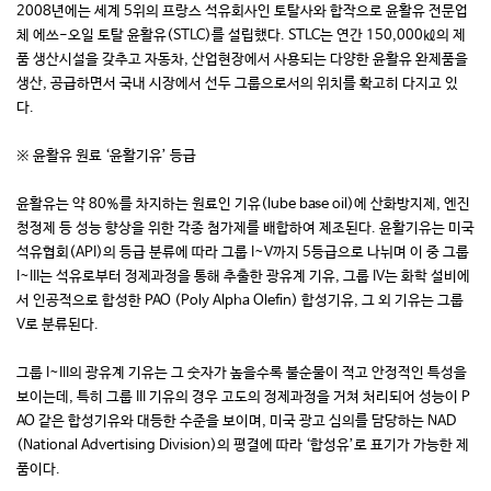
2008년에는 세계 5위의 프랑스 석유회사인 토탈사와 합작으로 윤활유 전문업
체 에쓰-오일 토탈 윤활유(STLC)를 설립했다. STLC는 연간 150,000㎘의 제
품 생산시설을 갖추고 자동차, 산업현장에서 사용되는 다양한 윤활유 완제품을
생산, 공급하면서 국내 시장에서 선두 그룹으로서의 위치를 확고히 다지고 있
다.
※ 윤활유 원료 ‘윤활기유’ 등급
윤활유는 약 80%를 차지하는 원료인 기유(lube base oil)에 산화방지제, 엔진
청정제 등 성능 향상을 위한 각종 첨가제를 배합하여 제조된다. 윤활기유는 미국
석유협회(API)의 등급 분류에 따라 그룹 I~V까지 5등급으로 나뉘며 이 중 그룹
I~III는 석유로부터 정제과정을 통해 추출한 광유계 기유, 그룹 IV는 화학 설비에
서 인공적으로 합성한 PAO (Poly Alpha Olefin) 합성기유, 그 외 기유는 그룹
V로 분류된다.
그룹 I~III의 광유계 기유는 그 숫자가 높을수록 불순물이 적고 안정적인 특성을
보이는데, 특히 그룹 III 기유의 경우 고도의 정제과정을 거쳐 처리되어 성능이 P
AO 같은 합성기유와 대등한 수준을 보이며, 미국 광고 심의를 담당하는 NAD
(National Advertising Division)의 평결에 따라 ‘합성유’로 표기가 가능한 제
품이다.