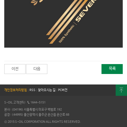
목록
이전
다음
개인정보처리방침
|
RSS
|
찾아오시는 길
|
PC버전
S-OIL 고객센터
I
1644-5151
본사
I
(04196) 서울특별시 마포구 백범로 192
공장
I
(44995) 울산광역시 울주군 온산읍 온산로 68
© 2015 S-OIL CORPORATION ALL RIGHTS RESERVED.