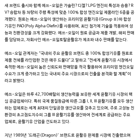
새 브랜드 출시와 함께 에쓰-오일은 가솔린?디젤?LPG 엔진의 특성과 승용?R
V?승합차 등 차량의 주행 특성에 맞춘 100% 합성 엔진오일 제품라인 6종을 공
개했다. 원료는 에쓰-오일이 생산하는 프리미엄 윤활기유(Group Ⅲ)와 합성
기유인 PAO(Poly Alpha Olefin)를 사용하며, 최신 첨가제 기술을 적용하여 성
능과 친환경성을 크게 강화했다. 에쓰-오일이 원료 공급과 제품 개발, 해외 판매
를 담당하고, 자회사인 에쓰-오일토탈윤활유가 제조와 내수 판매를 맡는다.
에쓰-오일 관계자는 “국내의 주요 윤활유 브랜드 중 100% 합성기유를 원료로
제품 전체를 라인업한 것은 매우 드물다”고 말하고 “전세계 윤활기유 시장에서
축적한 에쓰-오일의 높은 신뢰도와 판매망을 적극 활용하여 프리미엄 엔진오일
수요가 크게 증가하고 있는 국내외 주요 시장으로의 진출을 본격화 할 계획”이
라고 밝혔다.
에쓰-오일은 하루 42,700배럴의 생산능력을 보유한 세계 윤활기유 시장의 핵
심 공급업체이다. 특히 국제 품질등급에 따른 그룹 I, II, III 윤활기유를 모두 생산
하는 업체로는 세계 최대의 단일공장 생산규모를 갖추고 있으며, 주로 고성능 친
환경의 초고점도지수의 그룹 III 윤활기유를 생산하여 전세계로 공급하는 주요
업체로, 윤활기유 산업을 선도하고 있다.
지난 1989년 ‘드래곤(Dragon)’ 브랜드로 윤활유 완제품 시장에 진출했으며