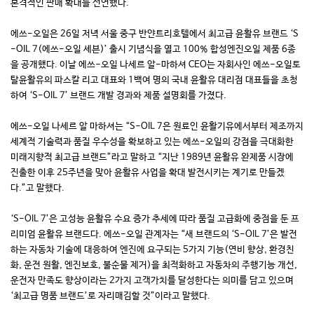
본격적인 판매 확대를 선언했다.
에쓰-오일은 26일 저녁 서울 중구 반얀트리호텔에서 최고급 윤활유 브랜드 ‘S
-OIL 7(에쓰-오일 세븐)’ 출시 기념식을 열고 100% 합성엔진오일 제품 6종
을 공개했다. 이날 에쓰-오일 나세르 알-마하셔 CEO는 자회사인 에쓰-오일토
탈윤활유의 파스칼 리고 대표와 1백여 명의 국내 윤활유 대리점 대표들을 초청
하여 ‘S-OIL 7’ 브랜드 개발 경과와 제품 설명회를 가졌다.
에쓰-오일 나세르 알 마하셔는 “S-OIL 7은 원료인 윤활기유에서부터 제조까지
세계적 기술력과 품질 우수성을 확보하고 있는 에쓰-오일의 강점을 극대화한
미래지향적 최고급 브랜드”라고 말하고 “지난 1989년 윤활유 완제품 시장에
진출한 이후 25주년을 맞아 윤활유 사업을 확대 발전시키는 계기로 만들겠
다.”고 말했다.
‘S-OIL 7’은 고성능 윤활유 수요 증가 추세에 따라 품질 고급화에 중점을 둔 프
리미엄 윤활유 브랜드다. 에쓰-오일 관계자는 “새 브랜드의 ‘S-OIL 7’은 발전
하는 자동차 기술에 대응하여 엔진에 요구되는 5가지 기능(연비 향상, 환경친
화, 운전 원활, 엔진보호, 불순물 제거)을 최적화하고 자동차의 주행기능 개선,
운전자 만족도 향상이라는 2가지 고객가치를 달성한다는 의미를 담고 있으며
‘최고급 명품 브랜드’로 자리매김할 것”이라고 말했다.