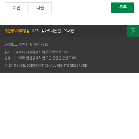
목록
이전
다음
개인정보처리방침
|
RSS
|
찾아오시는 길
|
PC버전
S-OIL 고객센터
I
1644-5151
본사
I
(04196) 서울특별시 마포구 백범로 192
공장
I
(44995) 울산광역시 울주군 온산읍 온산로 68
© 2015 S-OIL CORPORATION ALL RIGHTS RESERVED.